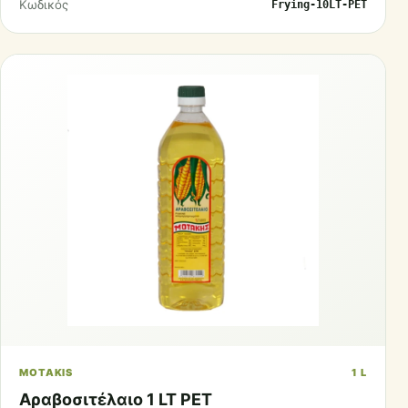
Κωδικός
Frying-10LT-PET
MOTAKIS
1 L
Αραβοσιτέλαιο 1 LT PET