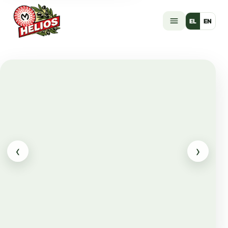
EL
EN
‹
›