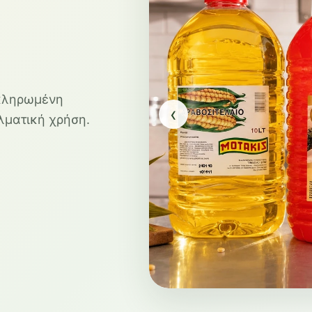
οκληρωμένη
‹
λματική χρήση.