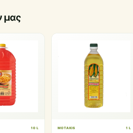
ν μας
10 L
MOTAKIS
1 L