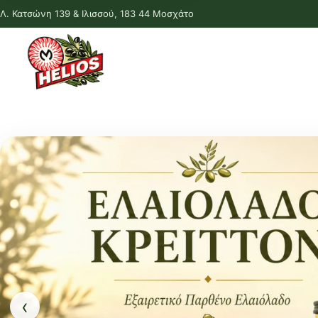
Λ. Κατσώνη 139 & Ιλισσού, 183 44 Μοσχάτο
‹