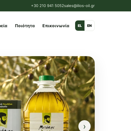
+30 210 941 5052
sales@ilios-oil.gr
ρεία
Ποιότητα
Επικοινωνία
EL
EN
›